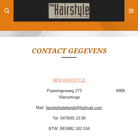
Ga
direct
naar
de
hoofdinhoud
CONTACT GEGEVENS
NEW HAIRSTYLE
Poperingseweg 273
8908
Vlamertinge
Mail:
lieselottedebergh@hotmail.com
T
el: 0479/65.10.06
BTW: BE0882.182.534